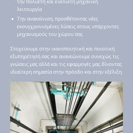
την πολυετή και ευέλικτη μηχανική
λειτουργία
Την ανακαίνιση, προσθέτοντας νέες
εκσυγχρονισμένες λύσεις στους υπάρχοντες
μηχανισμούς του χώρου σας
Στοχεύουμε στην ικανοποιητική και ποιοτική
εξυπηρέτησή σας και ανανεώνουμε συνεχώς τις
γνώσεις μας αλλά και τις εφαρμογές μας δίνοντας
ιδιαίτερη σημασία στην πρόοδο και στην εξέλιξη.